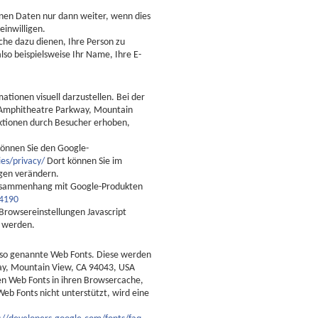
nen Daten nur dann weiter, wenn dies
einwilligen.
he dazu dienen, Ihre Person zu
so beispielsweise Ihr Name, Ihre E-
ionen visuell darzustellen. Bei der
 Amphitheatre Parkway, Mountain
ktionen durch Besucher erhoben,
önnen Sie den Google-
es/privacy/
Dort können Sie im
gen verändern.
Zusammenhang mit Google-Produkten
24190
Browsereinstellungen Javascript
t werden.
en so genannte Web Fonts. Diese werden
ay, Mountain View, CA 94043, USA
ten Web Fonts in ihren Browsercache,
eb Fonts nicht unterstützt, wird eine