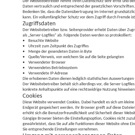
Der Websitebetreiber nimmt Ihren Datenschutz sehr ernst und b
Daten vertraulich und entsprechend der gesetzlichen Vorschriften.
Bedenken Sie, dass die Datenübertragung im Internet grundsätzlic
kann. Ein vollumfänglicher Schutz vor dem Zugriff durch Fremde ist 
Zugriffsdaten
Der Websitebetreiber bzw. Seitenprovider erhebt Daten über Zugrif
als „Server-Logfiles“ ab. Folgende Daten werden so protokolliert:
• Besuchte Website
• Uhrzeit zum Zeitpunkt des Zugriffes
• Menge der gesendeten Daten in Byte
• Quelle/Verweis, von welchem Sie auf die Seite gelangten
• Verwendeter Browser
• Verwendetes Betriebssystem
• Verwendete IP-Adresse
Die erhobenen Daten dienen lediglich statistischen Auswertungen
Der Websitebetreiber behält sich allerdings vor, die Server-Logfiles
konkrete Anhaltspunkte auf eine rechtswidrige Nutzung hinweisen
Cookies
Diese Website verwendet Cookies. Dabei handelt es sich um kleine
Endgerät gespeichert werden. Ihr Browser greift auf diese Dateien
erhöht sich die Benutzerfreundlichkeit und Sicherheit dieser Websi
Gängige Browser bieten die Einstellungsoption, Cookies nicht zuzula
gewährleistet, dass Sie auf alle Funktionen dieser Website ohne 
Sie entsprechende Einstellungen vornehmen.